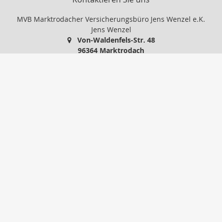
MVB Marktrodacher Versicherungsbüro Jens Wenzel e.K.
Jens Wenzel
Von-Waldenfels-Str. 48
96364 Marktrodach
09261 / 966 108
09261 / 966 109
info@mvb24.de
http://www.mvb24.de
Nachricht schreiben
Startseite
Gewerbe
Privat