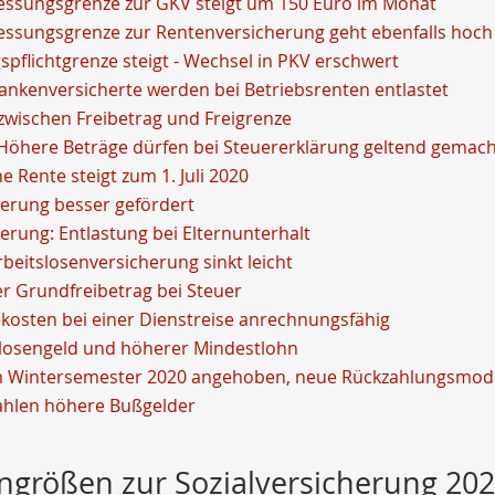
ssungsgrenze zur GKV steigt um 150 Euro im Monat
ssungsgrenze zur Rentenversicherung geht ebenfalls hoch
pflichtgrenze steigt - Wechsel in PKV erschwert
rankenversicherte werden bei Betriebsrenten entlastet
zwischen Freibetrag und Freigrenze
 Höhere Beträge dürfen bei Steuererklärung geltend gemac
he Rente steigt zum 1. Juli 2020
erung besser gefördert
erung: Entlastung bei Elternunterhalt
rbeitslosenversicherung sinkt leicht
r Grundfreibetrag bei Steuer
kosten bei einer Dienstreise anrechnungsfähig
losengeld und höherer Mindestlohn
m Wintersemester 2020 angehoben, neue Rückzahlungsmoda
ahlen höhere Bußgelder
ngrößen zur Sozialversicherung 20