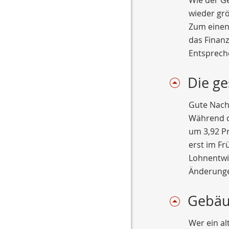
wieder grö
Zum einen 
das Finanz
Entsprech
Die ge
Gute Nachr
Während da
um 3,92 Pr
erst im F
Lohnentwic
Änderung
Gebäu
Wer ein a