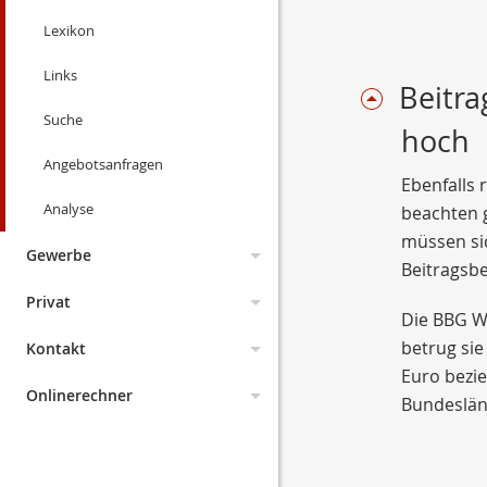
Lexikon
Kodex
Links
Was ist ein Maklervertrag
Beitr
Suche
hoch
Angebotsanfragen
Ebenfalls 
Analyse
beachten g
müssen si
Gewerbe
Beitragsb
Manager
Privat
Die BBG We
Fuhrpark
betrug sie
Haftpflicht
Kontakt
Euro bezie
Transport
Altersvorsorge
Privathaftpflicht
Impressum
Onlinerechner
Bundesländ
Messe
Deckungsmöglichkeiten
Kinder
Diensthaftpflicht
Privat-Rente
Leistungen
Erstinformation
Angebotsanfragen
Firmenrechtsschutz
Werkverkehr
Senioren
H.u.Grundst.haft.
Fondsgebunden
Privathaftpflicht
Privathaftpflicht für
Verwaltung
Datenschutz