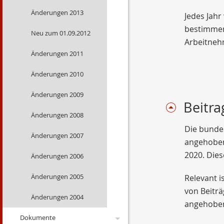
Änderungen 2013
Warnbutton
Jedes Jahr
bestimmen
Neu zum 01.09.2012
Mitbestimmung EU-
Arbeitneh
Bürger
Änderungen 2011
Solarförderung
Änderungen 2010
Rechengrößen 2012
Änderungen 2009
Beitr
Änderungen 2008
Die bunde
Änderungen 2007
angehoben:
2020. Dies
Änderungen 2006
Änderungen 2005
Relevant i
von Beiträ
Änderungen 2004
angehoben
Dokumente