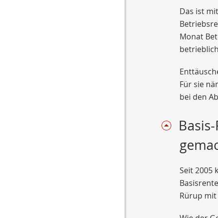
Das ist mi
Betriebsre
Monat Betr
betrieblic
Enttäusche
Für sie nä
bei den Ab
Basis-
gemac
Seit 2005 
Basisrent
Rürup mit 
Wie der G