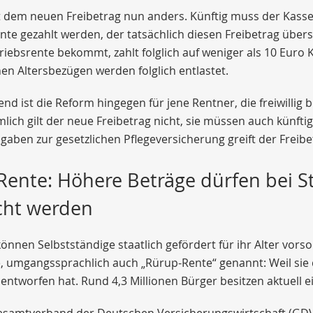
t dem neuen Freibetrag nun anders. Künftig muss der Kasse
nte gezahlt werden, der tatsächlich diesen Freibetrag übe
iebsrente bekommt, zahlt folglich auf weniger als 10 Euro
hen Altersbezügen werden folglich entlastet.
nd ist die Reform hingegen für jene Rentner, die freiwillig 
mlich gilt der neue Freibetrag nicht, sie müssen auch künft
gaben zur gesetzlichen Pflegeversicherung greift der Freibe
Rente: Höhere Beträge dürfen bei S
ht werden
können Selbstständige staatlich gefördert für ihr Alter vor
e, umgangssprachlich auch „Rürup-Rente“ genannt: Weil si
entworfen hat. Rund 4,3 Millionen Bürger besitzen aktuell e
esamtverband der Deutschen Versicherungswirtschaft (GDV)