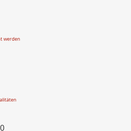
ht werden
litäten
20