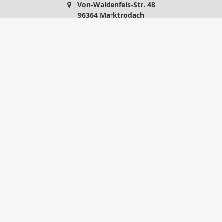
Von-Waldenfels-Str. 48
96364 Marktrodach
09261 / 966 108
09261 / 966 109
info@mvb24.de
http://www.mvb24.de
Nachricht schreiben
Startseite
Gewerbe
Privat
Kontakt
Onlinerechner