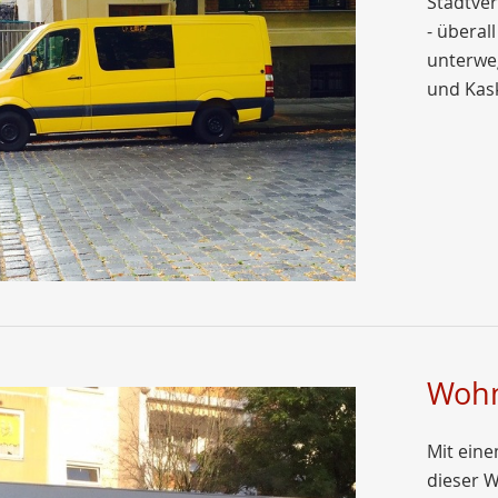
Stadtve
- überal
unterweg
und Kas
Woh
Mit ein
dieser W