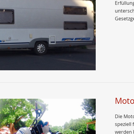
Erfüllun
untersch
Gesetzg
Moto
Die Moto
speziell
werden k