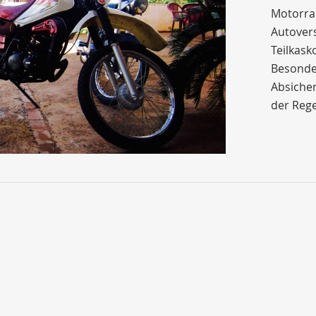
Motorrad
Autovers
Teilkask
Besonder
Absicher
der Rege