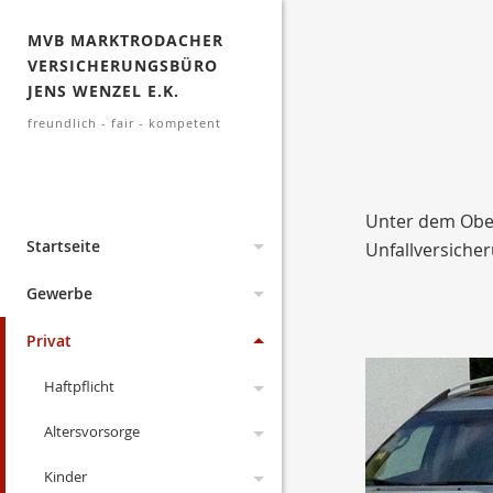
MVB MARKTRODACHER
VERSICHERUNGSBÜRO
JENS WENZEL E.K.
freundlich - fair - kompetent
Unter dem Oberb
Startseite
Unfallversicher
Aktuelles
Gewerbe
Dokumente
Änderungen 2026
Manager
Privat
Lexikon
Archiv
Kodex
Fuhrpark
Haftpflicht
Links
Was ist ein Maklervertrag
Änderungen 2025
Transport
Altersvorsorge
Privathaftpflicht
Suche
Änderungen 2024
Messe
Deckungsmöglichkeiten
Kinder
Diensthaftpflicht
Privat-Rente
Leistungen