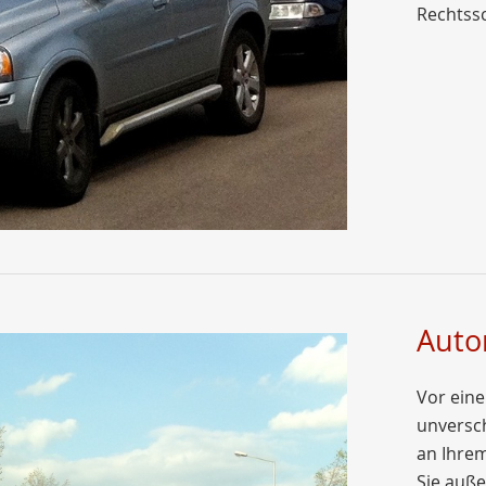
Rechtss
Auto
Vor eine
unversch
an Ihrem
Sie auße