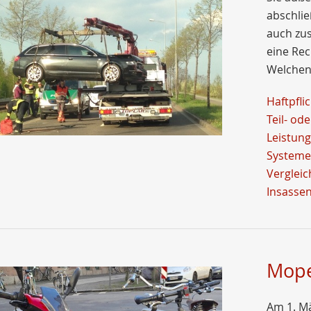
abschlie
auch zus
eine Rec
Welchen
Haftpfli
Teil- od
Leistung
Systeme
Vergleic
Insasse
Mope
Am 1. Mä