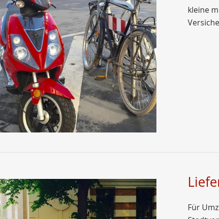
kleine m
Versich
Lief
Für Umz