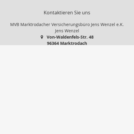
Kontaktieren Sie uns
MVB Marktrodacher Versicherungsbüro Jens Wenzel e.K.
Jens Wenzel
Von-Waldenfels-Str. 48
96364 Marktrodach
09261 / 966 108
09261 / 966 109
info@mvb24.de
http://www.mvb24.de
Nachricht schreiben
Startseite
Gewerbe