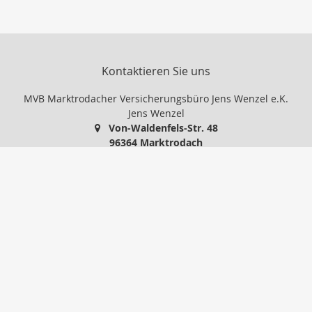
Kontaktieren Sie uns
MVB Marktrodacher Versicherungsbüro Jens Wenzel e.K.
Jens Wenzel
Von-Waldenfels-Str. 48
96364 Marktrodach
09261 / 966 108
09261 / 966 109
info@mvb24.de
http://www.mvb24.de
Nachricht schreiben